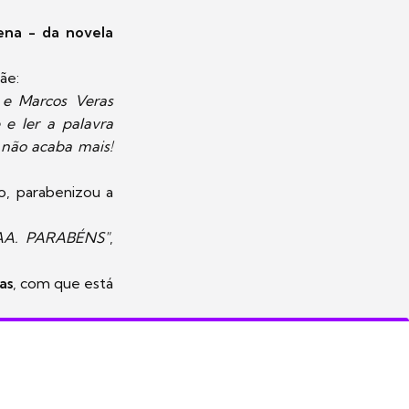
ena - da novela
mãe:
 e Marcos Veras
 e ler a palavra
 não acaba mais!
, parabenizou a
A. PARABÉNS"
,
as
, com que está