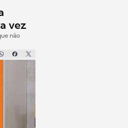
a
ra vez
 que não