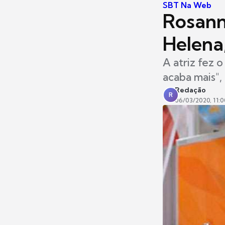
SBT Na Web
Rosann
Helena,
A atriz fez 
acaba mais",
Redação
R
06/03/2020, 11:0