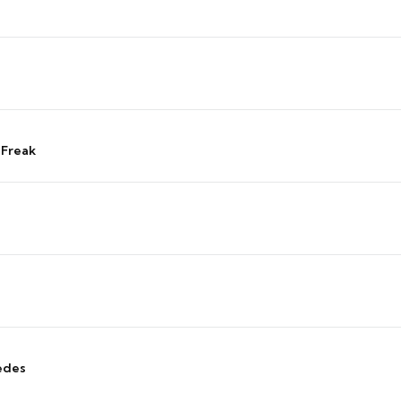
 Freak
edes