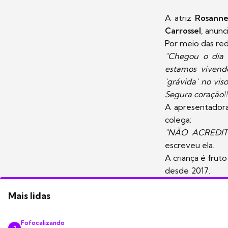
A atriz
Rosanne
Carrossel
, anunc
Por meio das red
"Chegou o dia 
estamos vivendo
`grávida` no vi
Segura coração!!
A apresentado
colega:
"NÃO ACREDI
escreveu ela.
A criança é fru
desde 2017.
Mais lidas
Fofocalizando