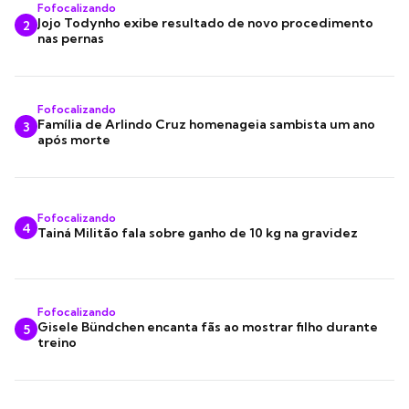
Fofocalizando
Jojo Todynho exibe resultado de novo procedimento
2
nas pernas
Fofocalizando
Família de Arlindo Cruz homenageia sambista um ano
3
após morte
Fofocalizando
4
Tainá Militão fala sobre ganho de 10 kg na gravidez
Fofocalizando
Gisele Bündchen encanta fãs ao mostrar filho durante
5
treino