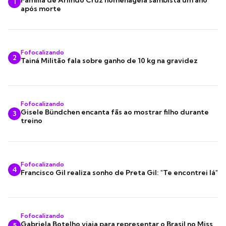
Família de Arlindo Cruz homenageia sambista um ano
1
após morte
Fofocalizando
2
Tainá Militão fala sobre ganho de 10 kg na gravidez
Fofocalizando
Gisele Bündchen encanta fãs ao mostrar filho durante
3
treino
Fofocalizando
4
Francisco Gil realiza sonho de Preta Gil: "Te encontrei lá"
Fofocalizando
Gabriela Botelho viaja para representar o Brasil no Miss
5