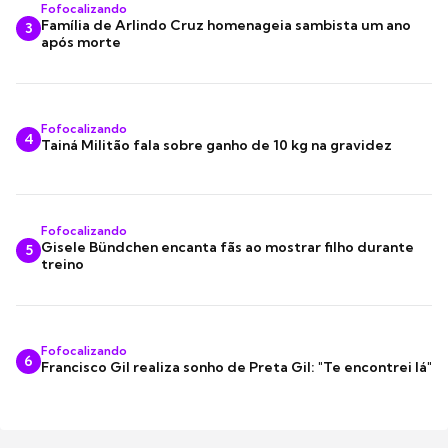
Fofocalizando
Família de Arlindo Cruz homenageia sambista um ano
3
após morte
Fofocalizando
4
Tainá Militão fala sobre ganho de 10 kg na gravidez
Fofocalizando
Gisele Bündchen encanta fãs ao mostrar filho durante
5
treino
Fofocalizando
6
Francisco Gil realiza sonho de Preta Gil: "Te encontrei lá"