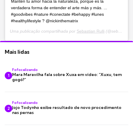
Mantén tu amor hacia la naturaleza, porque es la
verdadera forma de entender el arte más y más. ...
#goodvibes #nature #conectate #behappy #lunes
#healthylifestyle ? @nickinthematrix
Uma publicação compartilhada por
Sebastian Rulli
(@sebastianrulli) em
Mais lidas
Fofocalizando
Mara Maravilha fala sobre Xuxa em vídeo: "Xuxu, tem
1
gogó?"
Fofocalizando
Jojo Todynho exibe resultado de novo procedimento
2
nas pernas