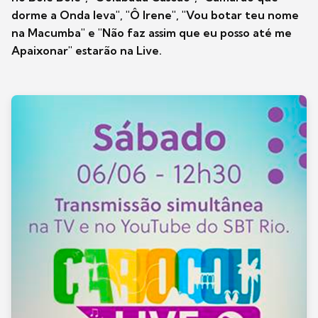
dorme a Onda leva", "Ô Irene", "Vou botar teu nome
na Macumba" e "Não faz assim que eu posso até me
Apaixonar" estarão na Live.