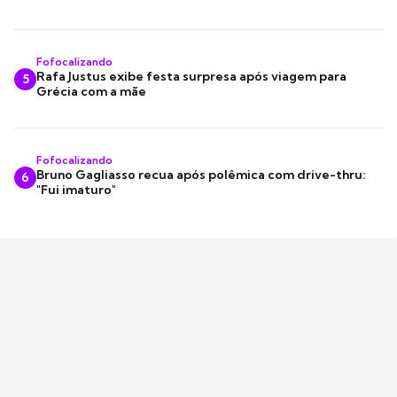
Fofocalizando
Rafa Justus exibe festa surpresa após viagem para
5
Grécia com a mãe
Fofocalizando
Bruno Gagliasso recua após polêmica com drive-thru:
6
"Fui imaturo"