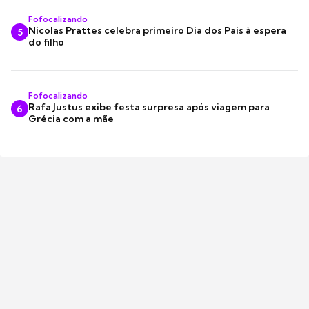
Fofocalizando
Nicolas Prattes celebra primeiro Dia dos Pais à espera
5
do filho
Fofocalizando
Rafa Justus exibe festa surpresa após viagem para
6
Grécia com a mãe