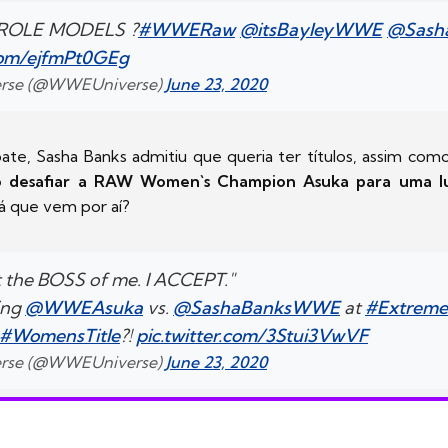
ROLE MODELS ?
#WWERaw
@itsBayleyWWE
@Sash
.com/ejfmPt0GEg
rse (@WWEUniverse)
June 23, 2020
te, Sasha Banks admitiu que queria ter títulos, assim com
o desafiar a RAW Women`s Champion Asuka para uma l
rá que vem por aí?
t the BOSS of me. I ACCEPT."
ing
@WWEAsuka
vs.
@SashaBanksWWE
at
#Extreme
#WomensTitle
?!
pic.twitter.com/3Stui3VwVF
rse (@WWEUniverse)
June 23, 2020