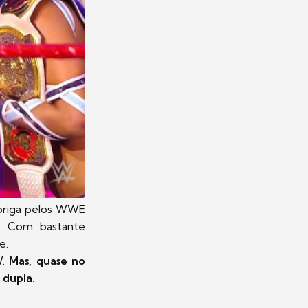
riga pelos WWE
. Com bastante
te.
W.
Mas, quase no
 dupla.