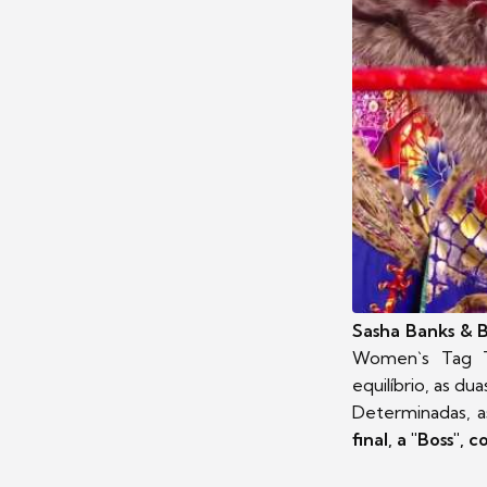
Sasha Banks & B
Women`s Tag T
equilíbrio, as d
Determinadas, a
final, a "Boss",