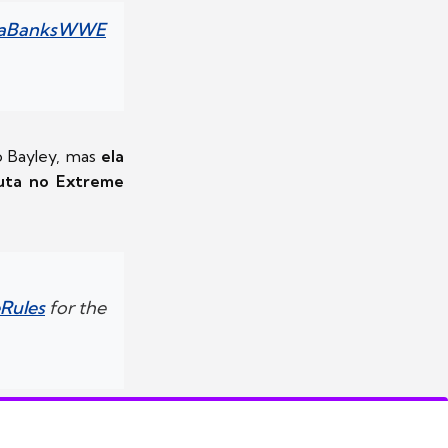
aBanksWWE
o Bayley, mas
ela
uta no Extreme
Rules
for the