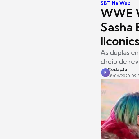
SBT Na Web
WWE W
Sasha 
IIconic
As duplas en
cheio de rev
Redação
R
28/06/2020, 09: