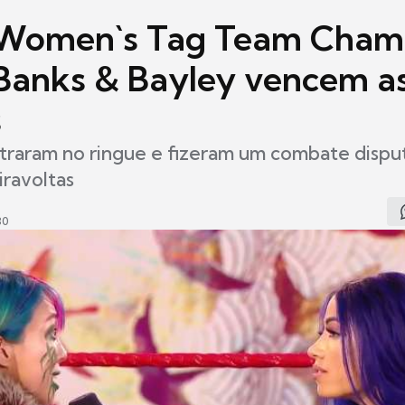
omen`s Tag Team Cham
Banks & Bayley vencem a
s
traram no ringue e fizeram um combate dispu
iravoltas
30