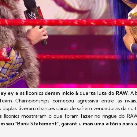
ayley e as IIconics deram início à quarta luta do RAW.
A b
eam Championships começou agressiva entre as rivais
uas duplas tiveram chances claras de saírem vencedoras da noi
s IIconics mostraram o que foram fazer no ringue do RA
 com seu "Bank Statement", garantiu mais uma vitória para a