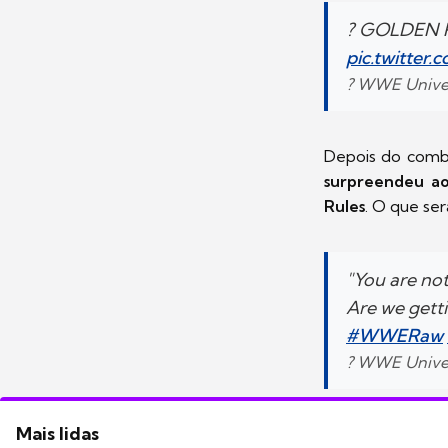
? GOLDEN 
pic.twitter
? WWE Unive
Depois do comba
surpreendeu a
Rules
. O que se
"You are no
Are we gett
#WWERaw
? WWE Unive
Mais lidas