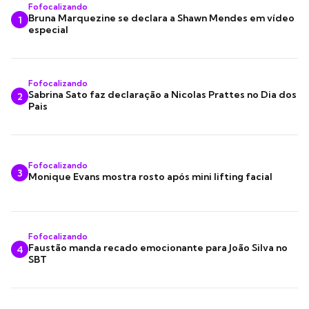
Fofocalizando
Bruna Marquezine se declara a Shawn Mendes em vídeo
1
especial
Fofocalizando
Sabrina Sato faz declaração a Nicolas Prattes no Dia dos
2
Pais
Fofocalizando
3
Monique Evans mostra rosto após mini lifting facial
Fofocalizando
Faustão manda recado emocionante para João Silva no
4
SBT