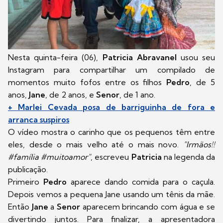
Nesta quinta-feira (06),
Patricia Abravanel
usou seu
Instagram para compartilhar um compilado de
momentos muito fofos entre os filhos
Pedro
, de 5
anos,
Jane
, de 2 anos, e
Senor
, de 1 ano.
+ Marlei Cevada posa de barriguinha de fora e
arranca suspiros
O vídeo mostra o carinho que os pequenos têm entre
eles, desde o mais velho até o mais novo.
"Irmãos!!
#família #muitoamor"
, escreveu
Patricia
na legenda da
publicação.
Primeiro
Pedro
aparece dando comida para o caçula.
Depois vemos a pequena Jane usando um tênis da mãe.
Então
Jane
a
Senor
aparecem brincando com água e se
divertindo juntos. Para finalizar, a apresentadora