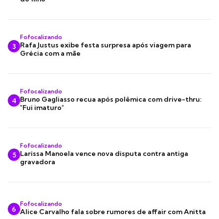
Fofocalizando
Rafa Justus exibe festa surpresa após viagem para
3
Grécia com a mãe
Fofocalizando
Bruno Gagliasso recua após polêmica com drive-thru:
4
"Fui imaturo"
Fofocalizando
Larissa Manoela vence nova disputa contra antiga
5
gravadora
Fofocalizando
6
Alice Carvalho fala sobre rumores de affair com Anitta