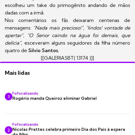
escolheu um take do primogênito andando de mãos
dadas com a irmã.
Nos comentários os fãs deixaram centenas de
mensagens:
"Nada mais precioso!", "lindos! vontade de
apertar", "O Senor caindo na água foi demais, que
delícia"
, esceveram alguns seguidores da filha número
quatro de
Silvio Santos.
[[GALERIASBT( 13174 )]]
Mais lidas
Fofocalizando
1
Rogério manda Queiroz eliminar Gabriel
Fofocalizando
Nicolas Prattes celebra primeiro Dia dos Pais à espera
2
do filho