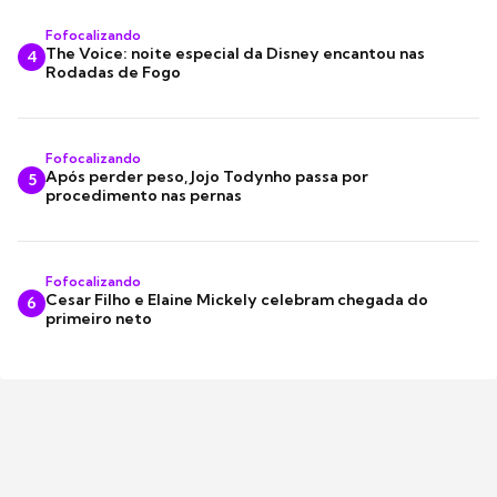
Fofocalizando
The Voice: noite especial da Disney encantou nas
4
Rodadas de Fogo
Fofocalizando
Após perder peso, Jojo Todynho passa por
5
procedimento nas pernas
Fofocalizando
Cesar Filho e Elaine Mickely celebram chegada do
6
primeiro neto