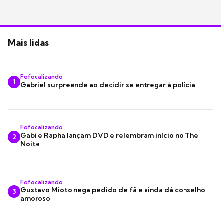
Mais lidas
Fofocalizando
1
Gabriel surpreende ao decidir se entregar à polícia
Fofocalizando
Gabi e Rapha lançam DVD e relembram início no The
2
Noite
Fofocalizando
Gustavo Mioto nega pedido de fã e ainda dá conselho
3
amoroso