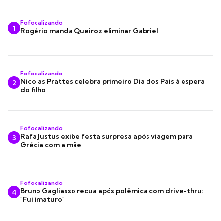
Fofocalizando
1
Rogério manda Queiroz eliminar Gabriel
Fofocalizando
Nicolas Prattes celebra primeiro Dia dos Pais à espera
2
do filho
Fofocalizando
Rafa Justus exibe festa surpresa após viagem para
3
Grécia com a mãe
Fofocalizando
Bruno Gagliasso recua após polêmica com drive-thru:
4
"Fui imaturo"