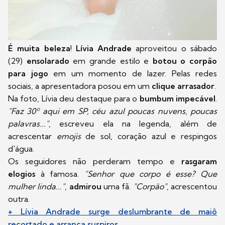
É muita beleza
!
Lívia Andrade
aproveitou o sábado
(29)
ensolarado
em grande estilo e
botou o corpão
para jogo
em um momento de lazer. Pelas redes
sociais, a apresentadora posou em um
clique arrasador
.
Na foto, Lívia deu destaque para o
bumbum impecável
.
"Faz 30º aqui em SP, céu azul poucas nuvens, poucas
palavras..."
, escreveu ela na legenda, além de
acrescentar
emojis
de sol, coração azul e respingos
d'água.
Os seguidores não perderam tempo e
rasgaram
elogios
à famosa.
"Senhor que corpo é esse? Que
mulher linda..."
,
admirou
uma fã.
"Corpão"
, acrescentou
outra.
+ Lívia Andrade surge deslumbrante de maiô
recortado e arranca suspiros