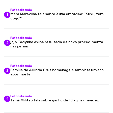
Fofocalizando
Mara Maravilha fala sobre Xuxa em vídeo: "Xuxu, tem
1
gogó?"
Fofocalizando
Jojo Todynho exibe resultado de novo procedimento
2
nas pernas
Fofocalizando
Família de Arlindo Cruz homenageia sambista um ano
3
após morte
Fofocalizando
4
Tainá Militão fala sobre ganho de 10 kg na gravidez