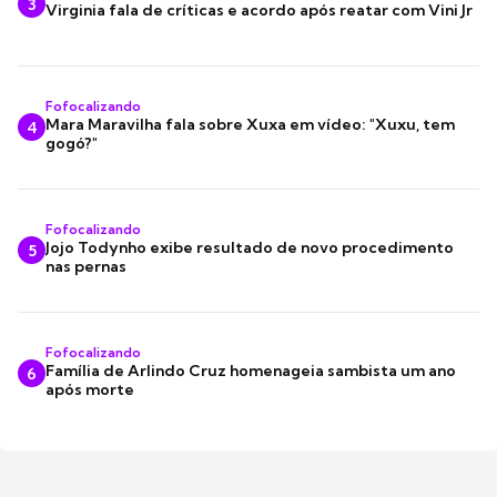
3
Virginia fala de críticas e acordo após reatar com Vini Jr
Fofocalizando
Mara Maravilha fala sobre Xuxa em vídeo: "Xuxu, tem
4
gogó?"
Fofocalizando
Jojo Todynho exibe resultado de novo procedimento
5
nas pernas
Fofocalizando
Família de Arlindo Cruz homenageia sambista um ano
6
após morte