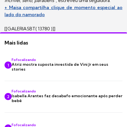
incrível, sério, parabéns
", escreveu uma seguidora.
+ Maisa compartilha clique de momento especial ao
lado do namorado
[[GALERIASBT( 13780 )]]
Mais lidas
Fofocalizando
Atriz mostra suposta investida de Vini Jr em seus
1
stories
Fofocalizando
Isabella Arantes faz desabafo emocionante após perder
2
bebê
Fofocalizando