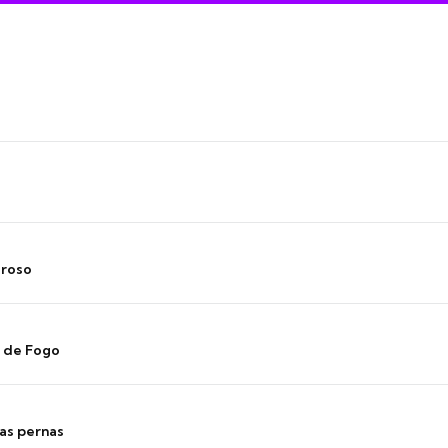
oroso
s de Fogo
as pernas