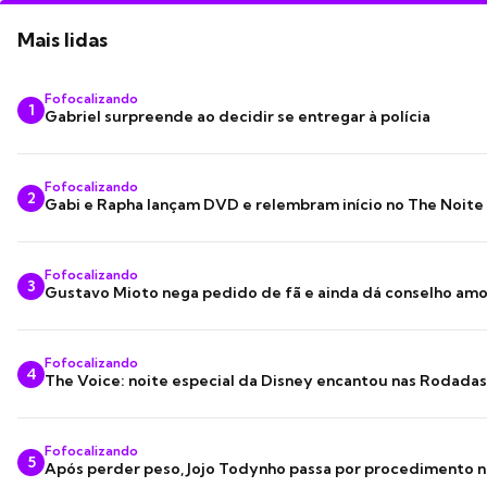
Mais lidas
Fofocalizando
1
Gabriel surpreende ao decidir se entregar à polícia
Fofocalizando
2
Gabi e Rapha lançam DVD e relembram início no The Noite
Fofocalizando
3
Gustavo Mioto nega pedido de fã e ainda dá conselho am
Fofocalizando
4
The Voice: noite especial da Disney encantou nas Rodada
Fofocalizando
5
Após perder peso, Jojo Todynho passa por procedimento n