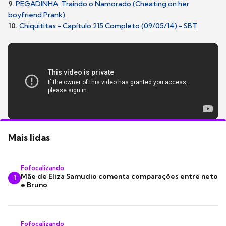
9.
PEGADINHA: Traindo o Namorado (Cheating on her
boyfriend Prank)
10.
Chiquititas - Capítulo 215 Completo (09/05/14) - SBT
Mais lidas
Fofocalizando
Mãe de Eliza Samudio comenta comparações entre neto
1
e Bruno
Fofocalizando