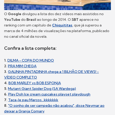
O
Google
divulgou a lista dos dez vídeos mais assistidos no
YouTube
do
Brasil
ao longo de 2014. O
SBT
aparece no
ranking com um capítulo de
Chiquititas
, que já superou a
marca de 4 milhões de visualizações na plataforma, publicado
no canal oficial da novela.
Confira a lista completa:
1.
DILMA - COPA DO MUNDO
2.
PRA MIM CHEGA
3.
GALINHA PINTADINHA chega a 1 BILHÃO DE VIEWS! -
VÍDEO COMPLETO
4.
BOB MARLEY vs BOB ESPONJA
5.
Mutant Giant Spider Dog (SA Wardega)
6.
Play Doh Ice cream cupcakes playset playdough
7.
Taca-le pau Marcos...kkkkkkk
8.
"O sonho de ser campeão não acabou", disse Neymar ao
deixar a Granja Comary