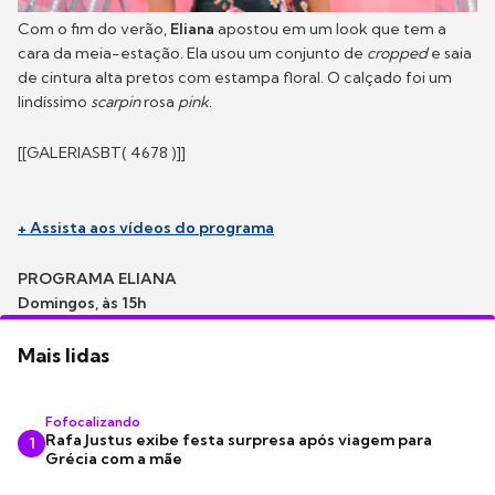
Com o fim do verão,
Eliana
apostou em um look que tem a
cara da meia-estação. Ela usou um conjunto de
cropped
e saia
de cintura alta pretos com estampa floral. O calçado foi um
lindíssimo
scarpin
rosa
pink
.
[[GALERIASBT( 4678 )]]
+ Assista aos vídeos do programa
PROGRAMA ELIANA
Domingos, às 15h
Mais lidas
Fofocalizando
Rafa Justus exibe festa surpresa após viagem para
1
Grécia com a mãe