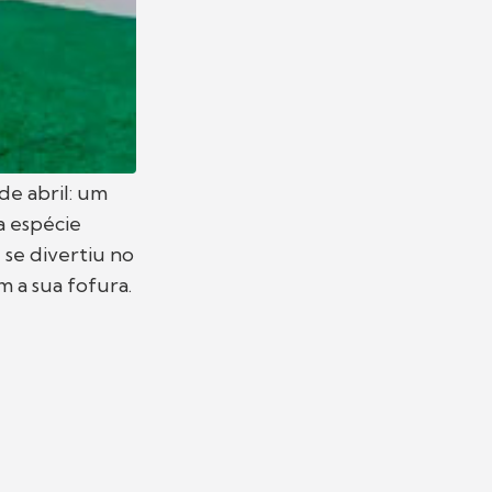
de abril: um
a espécie
a
se divertiu no
 a sua fofura.