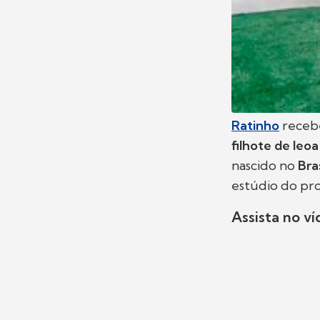
Ratinho
recebe
filhote de leo
nascido no
Bras
estúdio do pr
Assista no ví