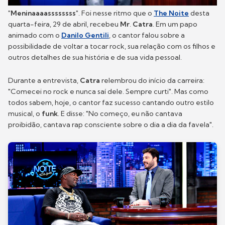
"Meninaaaassssssss"
. Foi nesse ritmo que o
The Noite
desta
quarta-feira, 29 de abril, recebeu
Mr
.
Catra
. Em um papo
animado com o
Danilo Gentili
, o cantor falou sobre a
possibilidade de voltar a tocar rock, sua relação com os filhos e
outros detalhes de sua história e de sua vida pessoal.
Durante a entrevista,
Catra
relembrou do início da carreira:
"Comecei no rock e nunca saí dele. Sempre curti". Mas como
todos sabem, hoje, o cantor faz sucesso cantando outro estilo
musical, o
funk
. E disse: "No começo, eu não cantava
proibidão, cantava rap consciente sobre o dia a dia da favela".