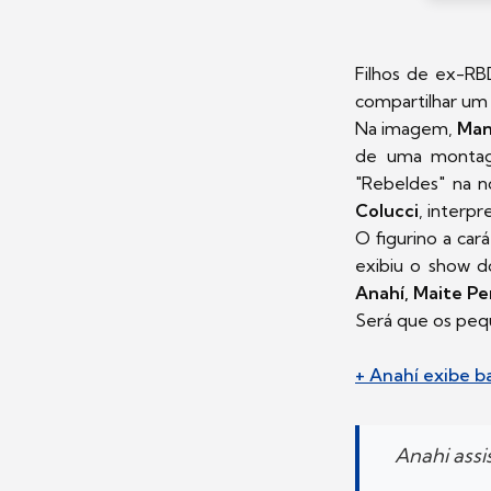
Filhos de ex-R
compartilhar um 
Na imagem,
Man
de uma montage
"Rebeldes" na n
Colucci
, interpr
O figurino a car
exibiu o show 
Anahí, Maite Pe
Será que os pe
+ Anahí exibe b
Anahi assi