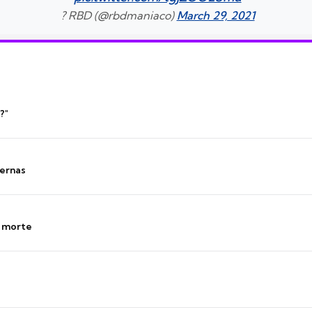
? RBD (@rbdmaniaco)
March 29, 2021
?"
ernas
s morte