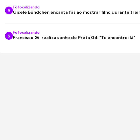
Fofocalizando
5
Gisele Bündchen encanta fãs ao mostrar filho durante trei
Fofocalizando
6
Francisco Gil realiza sonho de Preta Gil: "Te encontrei lá"