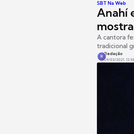
SBT Na Web
Anahí 
mostrar
A cantora f
tradicional 
Redação
R
29/03/2021, 12:5