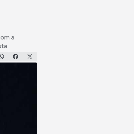
com a
sta