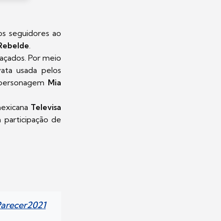
s seguidores ao
Rebelde
.
raçados. Por meio
ata usada pelos
la personagem
Mia
 mexicana
Televisa
participação de
arecer2021