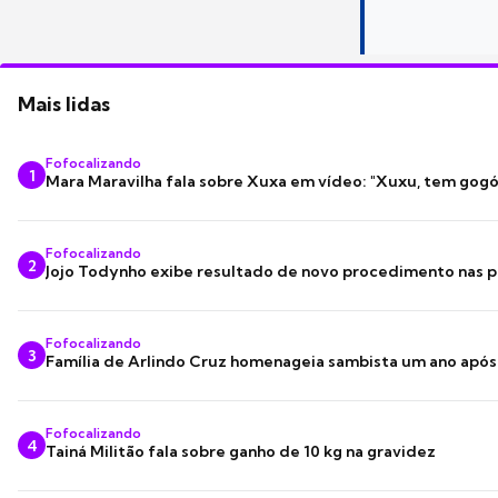
Mais lidas
Fofocalizando
1
Mara Maravilha fala sobre Xuxa em vídeo: "Xuxu, tem gogó
Fofocalizando
2
Jojo Todynho exibe resultado de novo procedimento nas p
Fofocalizando
3
Família de Arlindo Cruz homenageia sambista um ano apó
Fofocalizando
4
Tainá Militão fala sobre ganho de 10 kg na gravidez