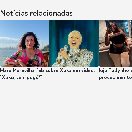
Notícias relacionadas
Mara Maravilha fala sobre Xuxa em vídeo:
Jojo Todynho 
"Xuxu, tem gogó?"
procedimento 