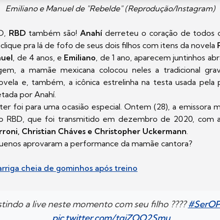
Emiliano e Manuel de "Rebelde" (Reprodução/Instagram)
BD,
RBD
também são!
Anahí
derreteu o coração de todos o
clique pra lá de fofo de seus dois filhos com itens da novela
uel
, de 4 anos, e
Emiliano
, de 1 ano, aparecem juntinhos ab
m, a mamãe mexicana colocou neles a tradicional grav
ovela e, também, a icônica estrelinha na testa usada pe
etada por Anahí.
áter foi para uma ocasião especial. Ontem (28), a emissora
do RBD, que foi transmitido em dezembro de 2020, com a 
rroni, Christian Cháves e Christopher Uckermann
.
quenos aprovaram a performance da mamãe cantora?
arriga cheia de gominhos após treino
stindo a live neste momento com seu filho ????
#SerOP
pic.twitter.com/tgjZOO2Smu