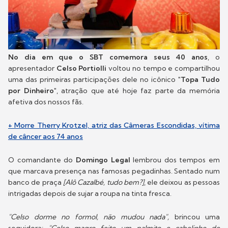
No dia em que o SBT comemora seus 40 anos
, o
apresentador
Celso Portiolli
voltou no tempo e compartilhou
uma das primeiras participações dele no icônico
"Topa Tudo
por Dinheiro"
, atração que até hoje faz parte da memória
afetiva dos nossos fãs.
+ Morre Therry Krotzel, atriz das Câmeras Escondidas, vítima
de câncer aos 74 anos
O comandante do
Domingo Legal
lembrou dos tempos em
que marcava presença nas famosas pegadinhas. Sentado num
banco de praça
[Alô Cazalbé, tudo bem?]
, ele deixou as pessoas
intrigadas depois de sujar a roupa na tinta fresca.
"Celso dorme no formol, não mudou nada",
brincou uma