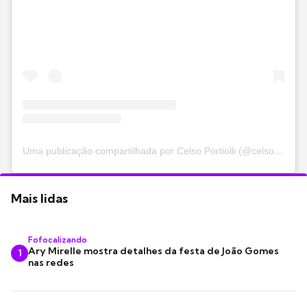
Uma publicação compartilhada por Celso Portiolli (@celsoportiolli)
Mais lidas
Fofocalizando
Ary Mirelle mostra detalhes da festa de João Gomes
1
nas redes