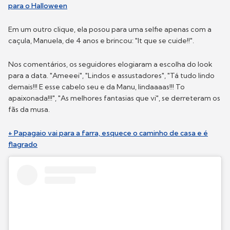
para o Halloween
Em um outro clique, ela posou para uma selfie apenas com a
caçula, Manuela, de 4 anos e brincou: "It que se cuide!!".
Nos comentários, os seguidores elogiaram a escolha do look
para a data. "Ameeei", "Lindos e assustadores", "Tá tudo lindo
demais!!! E esse cabelo seu e da Manu, lindaaaas!!! To
apaixonada!!!", "As melhores fantasias que vi", se derreteram os
fãs da musa.
+ Papagaio vai para a farra, esquece o caminho de casa e é
flagrado