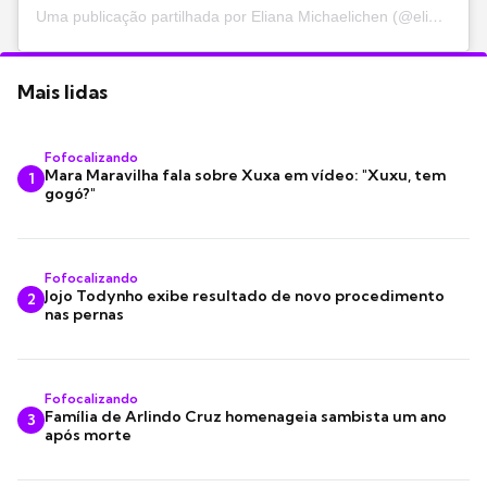
Uma publicação partilhada por Eliana Michaelichen (@eliana)
Mais lidas
Fofocalizando
Mara Maravilha fala sobre Xuxa em vídeo: "Xuxu, tem
1
gogó?"
Fofocalizando
Jojo Todynho exibe resultado de novo procedimento
2
nas pernas
Fofocalizando
Família de Arlindo Cruz homenageia sambista um ano
3
após morte