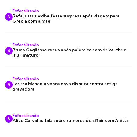
Fofocalizando
Rafa Justus exibe festa surpresa após viagem para
3
Grécia com a mãe
Fofocalizando
Bruno Gagliasso recua após polêmica com drive-thru:
4
"Fui imaturo"
Fofocalizando
Larissa Manoela vence nova disputa contra antiga
5
gravadora
Fofocalizando
6
Alice Carvalho fala sobre rumores de affair com Anitta