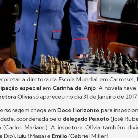
erpretar a diretora da Escola Mundial em Carrossel,
cipação especial
em
Carinha de Anjo
. A novela teve
petora Olívia
só apareceu no dia 31 de Janeiro de 2017.
a personagem chega em
Doce Horizonte
para inspecio
idade, coordenada pelo
delegado Peixoto
(José Rube
o
(Carlos Mariano). A inspetora Olívia também div
a Dip),
Juju
(Maisa) e
Emílio
(Gabriel Miller).