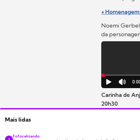
+ Homenagem: R
Noemi Gerbelli
da personagem
Carinha de Anj
20h30
.
Mais lidas
Fofocalizando
1