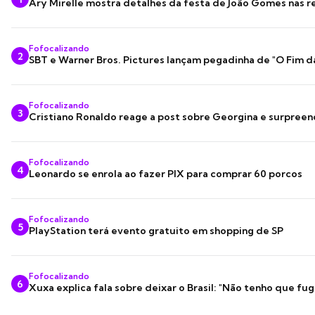
Ary Mirelle mostra detalhes da festa de João Gomes nas r
Fofocalizando
2
SBT e Warner Bros. Pictures lançam pegadinha de "O Fim d
Fofocalizando
3
Cristiano Ronaldo reage a post sobre Georgina e surpree
Fofocalizando
4
Leonardo se enrola ao fazer PIX para comprar 60 porcos
Fofocalizando
5
PlayStation terá evento gratuito em shopping de SP
Fofocalizando
6
Xuxa explica fala sobre deixar o Brasil: "Não tenho que fug