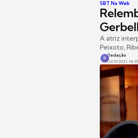
SBT Na Web
Relemb
Gerbel
A atriz inte
Peixoto, Ribe
Redação
R
02/12/2021, 14:3