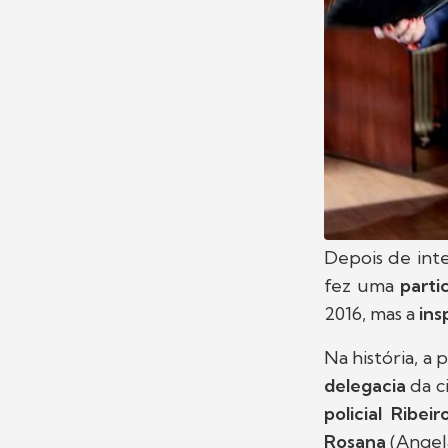
Depois de int
fez uma
parti
2016, mas a
ins
Na história, 
delegacia
da c
policial Ribeir
Rosana
(Angel