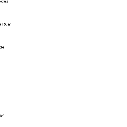
edes
a Rua"
nde
ir"