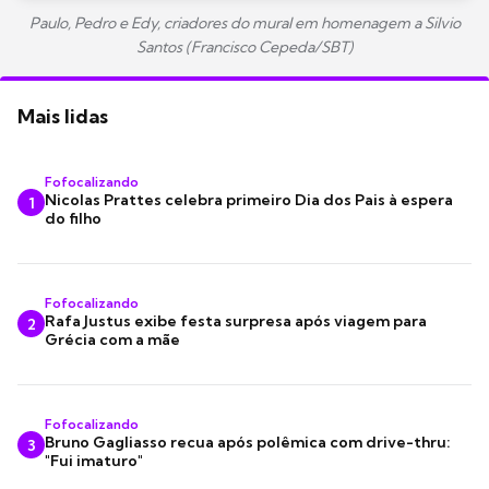
Paulo, Pedro e Edy, criadores do mural em homenagem a Silvio
Santos (Francisco Cepeda/SBT)
Mais lidas
Fofocalizando
Nicolas Prattes celebra primeiro Dia dos Pais à espera
1
do filho
Fofocalizando
Rafa Justus exibe festa surpresa após viagem para
2
Grécia com a mãe
Fofocalizando
Bruno Gagliasso recua após polêmica com drive-thru:
3
"Fui imaturo"