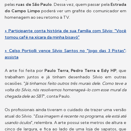
pelas
ruas de São Paulo
. Dessa vez, quem passar pela
Estrada
do Campo Limpo
poderá ver um grafite do comunicador em
homenagem ao seu retorno à TV.
+ Participante conta história de sua família com Silvio: "Você
tomou café na xícara da minha bisavó"
+ Celso Portiolli vence Silvio Santos no "Jogo das 3 Pistas";
assista
A arte foi feita por
Paulo Terra, Pedro Terra e Edy HP
, que
trabalham juntos e já tinham desenhado Silvio em outras
ocasiões. "
Já tinhamos feito outros três murais dele. Como teve a
volta do Silvio, nós resolvemos homenageá-lo com esse mural da
chegada dele ao SBT
", conta Paulo.
Os profissionais ainda tiveram o cuidado de trazer uma versão
atual do Silvio. "
Essa imagem é recente no programa, ele está até
usando óculos
", relembra. A arte possui sete metros de altura e
cinco de largura, e fica ao lado de uma loja de sapatos, que