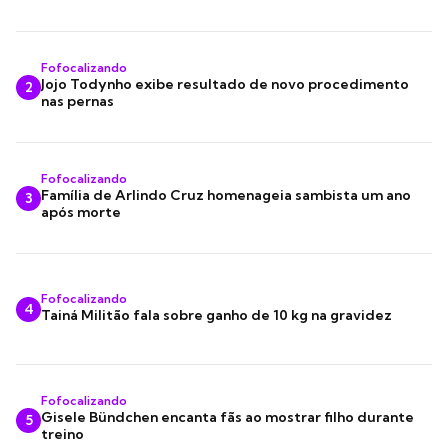
Fofocalizando
Jojo Todynho exibe resultado de novo procedimento
2
nas pernas
Fofocalizando
Família de Arlindo Cruz homenageia sambista um ano
3
após morte
Fofocalizando
4
Tainá Militão fala sobre ganho de 10 kg na gravidez
Fofocalizando
Gisele Bündchen encanta fãs ao mostrar filho durante
5
treino