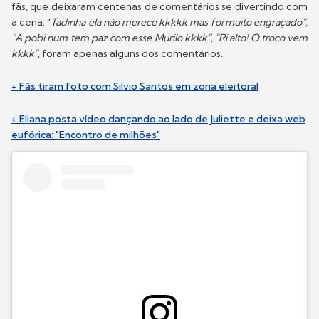
fãs, que deixaram centenas de comentários se divertindo com
a cena. "
Tadinha ela não merece kkkkk mas foi muito engraçado",
"A pobi num tem paz com esse Murilo kkkk", "Ri alto! O troco vem
kkkk"
, foram apenas alguns dos comentários.
+ Fãs tiram foto com Silvio Santos em zona eleitoral
+ Eliana posta vídeo dançando ao lado de Juliette e deixa web
eufórica: "Encontro de milhões"