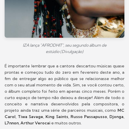
IZA lança "AFRODHIT", seu segundo álbum de
estúdio (Divulgação)
É importante lembrar que a cantora descartou músicas quase
prontas e começou tudo do zero em fevereiro deste ano, a
fim de entregar algo ao público que se relacionasse melhor
com o seu atual momento de vida. Sim, se você contou certo,
o álbum completo foi feito em apenas cinco meses. Porém o
curto espaço de tempo não deixou a desejar! Além de todo o
conceito e narrativa desenvolvidos pela compositora, o
projeto ainda traz uma série de parceiros musicais, como
MC
Carol
,
Tiwa Savage
,
King Saints
,
Russo Passapusso
,
Djonga
,
L7nnon
,
Arthur Verocai
e muitos outros.