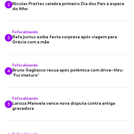
Nicolas Prattes celebra primeiro Dia dos Pais à espera
2
do filho
Fofocalizando
Rafa Justus exibe festa surpresa após viagem para
3
Grécia com a mãe
Fofocalizando
Bruno Gagliasso recua após polêmica com drive-thru:
4
"Fui imaturo"
Fofocalizando
Larissa Manoela vence nova disputa contra antiga
5
gravadora