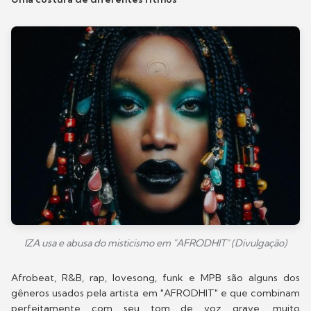
IZA usa e abusa do misticismo em "AFRODHIT" (Divulgação)
Afrobeat, R&B, rap, lovesong, funk e MPB são alguns dos
gêneros usados pela artista em "AFRODHIT" e que combinam
perfeitamente com seu tom de voz grave, muito