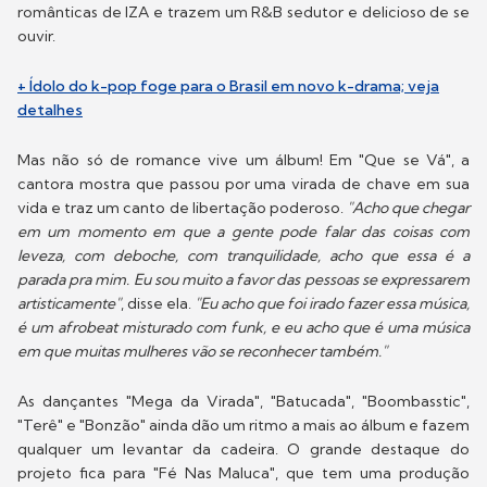
românticas de IZA e trazem um R&B sedutor e delicioso de se
ouvir.
+ Ídolo do k-pop foge para o Brasil em novo k-drama; veja
detalhes
Mas não só de romance vive um álbum! Em "Que se Vá", a
cantora mostra que passou por uma virada de chave em sua
vida e traz um canto de libertação poderoso.
"Acho que chegar
em um momento em que a gente pode falar das coisas com
leveza, com deboche, com tranquilidade, acho que essa é a
parada pra mim. Eu sou muito a favor das pessoas se expressarem
artisticamente"
, disse ela.
"Eu acho que foi irado fazer essa música,
é um afrobeat misturado com funk, e eu acho que é uma música
em que muitas mulheres vão se reconhecer também."
As dançantes "Mega da Virada", "Batucada", "Boombasstic",
"Terê" e "Bonzão" ainda dão um ritmo a mais ao álbum e fazem
qualquer um levantar da cadeira. O grande destaque do
projeto fica para "Fé Nas Maluca", que tem uma produção