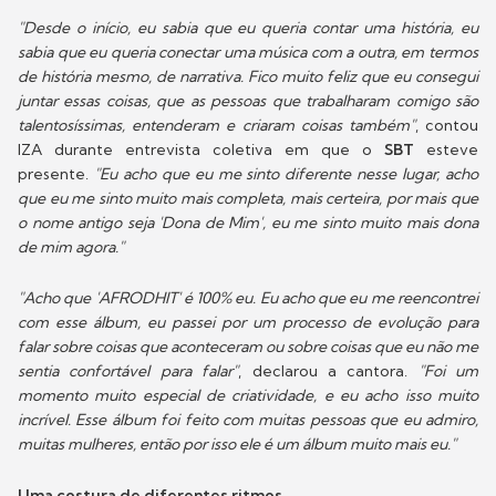
"Desde o início, eu sabia que eu queria contar uma história, eu
sabia que eu queria conectar uma música com a outra, em termos
de história mesmo, de narrativa. Fico muito feliz que eu consegui
juntar essas coisas, que as pessoas que trabalharam comigo são
talentosíssimas, entenderam e criaram coisas também"
, contou
IZA durante entrevista coletiva em que o
SBT
esteve
presente.
"Eu acho que eu me sinto diferente nesse lugar, acho
que eu me sinto muito mais completa, mais certeira, por mais que
o nome antigo seja 'Dona de Mim', eu me sinto muito mais dona
de mim agora."
"Acho que 'AFRODHIT' é 100% eu. Eu acho que eu me reencontrei
com esse álbum, eu passei por um processo de evolução para
falar sobre coisas que aconteceram ou sobre coisas que eu não me
sentia confortável para falar"
, declarou a cantora.
"Foi um
momento muito especial de criatividade, e eu acho isso muito
incrível. Esse álbum foi feito com muitas pessoas que eu admiro,
muitas mulheres, então por isso ele é um álbum muito mais eu."
Uma costura de diferentes ritmos