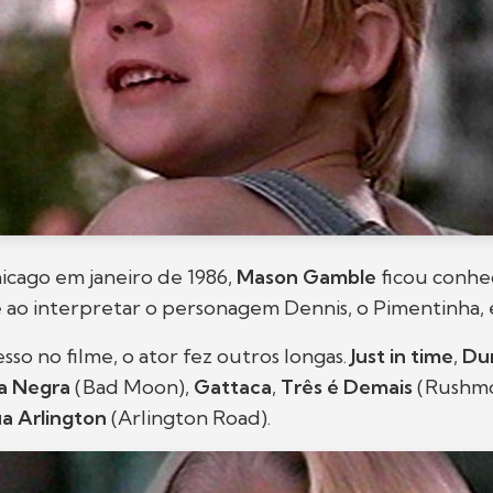
icago em janeiro de 1986,
Mason Gamble
ficou conhe
ao interpretar o personagem Dennis, o Pimentinha, 
sso no filme, o ator fez outros longas.
Just in time
,
Dur
a Negra
(Bad Moon),
Gattaca
,
Três é Demais
(Rushmo
a Arlington
(Arlington Road).