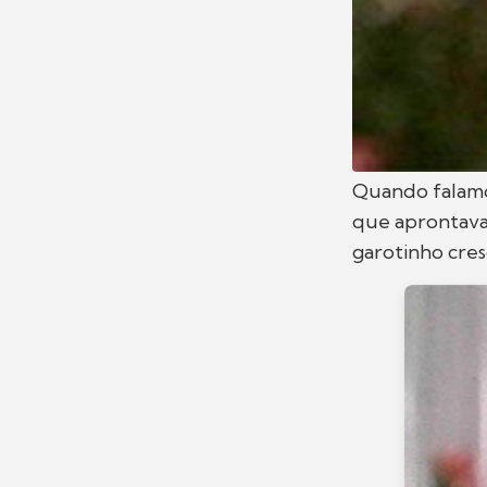
Quando falam
que aprontava 
garotinho cre