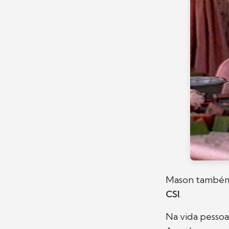
Mason também f
CSI
.
Na vida pessoa