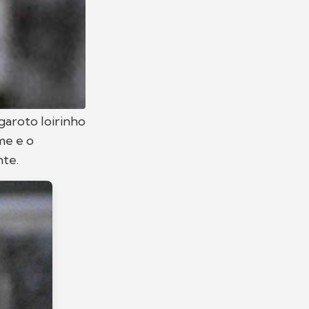
garoto loirinho
me e o
nte.