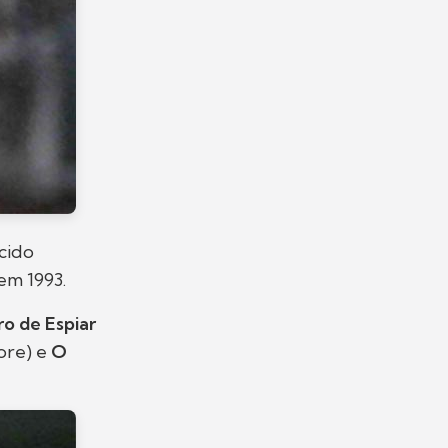
cido
em 1993.
o de Espiar
re) e
O