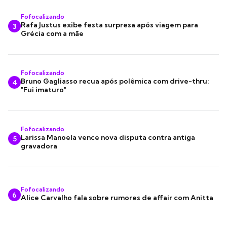
Fofocalizando
Rafa Justus exibe festa surpresa após viagem para
3
Grécia com a mãe
Fofocalizando
Bruno Gagliasso recua após polêmica com drive-thru:
4
"Fui imaturo"
Fofocalizando
Larissa Manoela vence nova disputa contra antiga
5
gravadora
Fofocalizando
6
Alice Carvalho fala sobre rumores de affair com Anitta