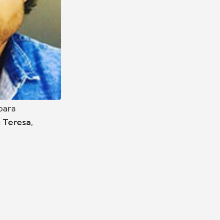
para
a
Teresa
,