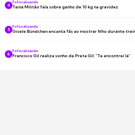
Fofocalizando
4
Tainá Militão fala sobre ganho de 10 kg na gravidez
Fofocalizando
5
Gisele Bündchen encanta fãs ao mostrar filho durante trei
Fofocalizando
6
Francisco Gil realiza sonho de Preta Gil: "Te encontrei lá"