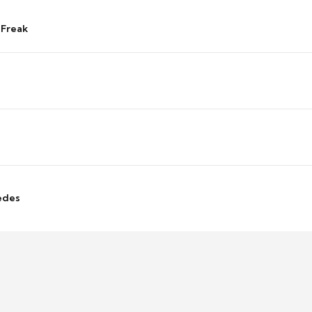
 Freak
edes