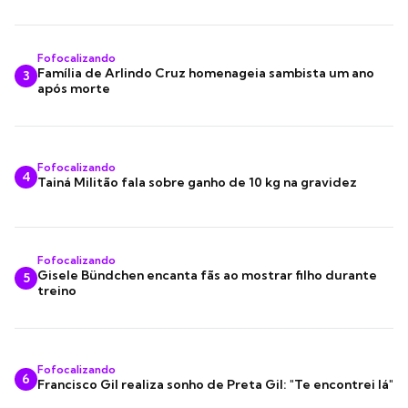
Fofocalizando
Família de Arlindo Cruz homenageia sambista um ano
3
após morte
Fofocalizando
4
Tainá Militão fala sobre ganho de 10 kg na gravidez
Fofocalizando
Gisele Bündchen encanta fãs ao mostrar filho durante
5
treino
Fofocalizando
6
Francisco Gil realiza sonho de Preta Gil: "Te encontrei lá"