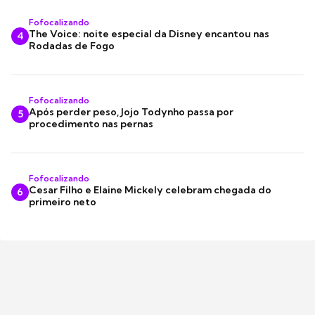
Fofocalizando
The Voice: noite especial da Disney encantou nas
4
Rodadas de Fogo
Fofocalizando
Após perder peso, Jojo Todynho passa por
5
procedimento nas pernas
Fofocalizando
Cesar Filho e Elaine Mickely celebram chegada do
6
primeiro neto