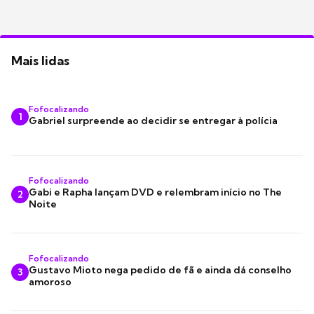
Mais lidas
Fofocalizando
1
Gabriel surpreende ao decidir se entregar à polícia
Fofocalizando
Gabi e Rapha lançam DVD e relembram início no The
2
Noite
Fofocalizando
Gustavo Mioto nega pedido de fã e ainda dá conselho
3
amoroso