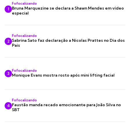
Fofocalizando
Bruna Marquezine se declara a Shawn Mendes em vídeo
1
especial
Fofocalizando
Sabrina Sato faz declaração a Nicolas Prattes no Dia dos
2
Pais
Fofocalizando
3
Monique Evans mostra rosto após mini lifting facial
Fofocalizando
Faustão manda recado emocionante para João Silva no
4
SBT