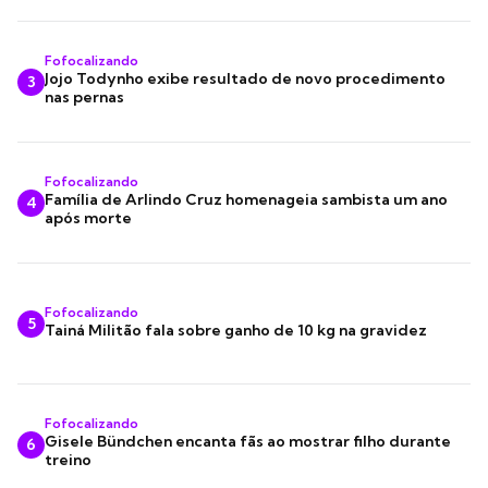
Fofocalizando
Jojo Todynho exibe resultado de novo procedimento
3
nas pernas
Fofocalizando
Família de Arlindo Cruz homenageia sambista um ano
4
após morte
Fofocalizando
5
Tainá Militão fala sobre ganho de 10 kg na gravidez
Fofocalizando
Gisele Bündchen encanta fãs ao mostrar filho durante
6
treino