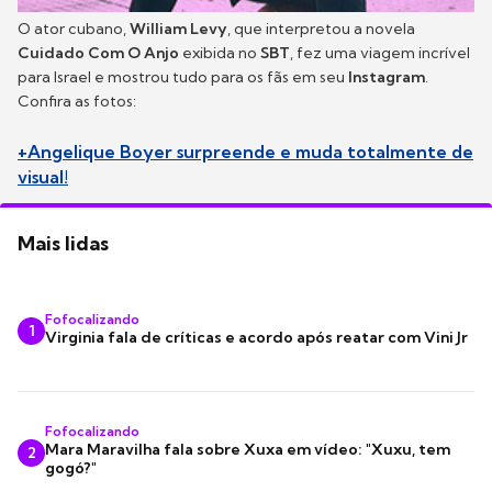
O ator cubano,
William Levy
, que interpretou a novela
Cuidado Com O Anjo
exibida no
SBT
, fez uma viagem incrível
para Israel e mostrou tudo para os fãs em seu
Instagram
.
Confira as fotos:
+Angelique Boyer surpreende e muda totalmente de
visual!
Mais lidas
Fofocalizando
1
Virginia fala de críticas e acordo após reatar com Vini Jr
Fofocalizando
Mara Maravilha fala sobre Xuxa em vídeo: "Xuxu, tem
2
gogó?"