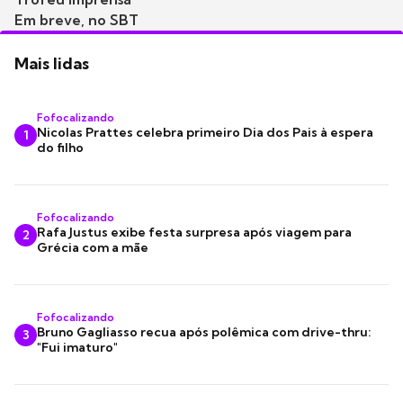
Em breve, no SBT
Mais lidas
Fofocalizando
Nicolas Prattes celebra primeiro Dia dos Pais à espera
1
do filho
Fofocalizando
Rafa Justus exibe festa surpresa após viagem para
2
Grécia com a mãe
Fofocalizando
Bruno Gagliasso recua após polêmica com drive-thru:
3
"Fui imaturo"