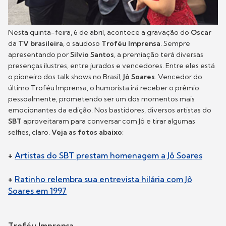
Nesta quinta-feira, 6 de abril, acontece a gravação do
Oscar
da
TV brasileira
, o saudoso
Troféu Imprensa
. Sempre
apresentando por
Silvio Santos
, a premiação terá diversas
presenças ilustres, entre jurados e vencedores. Entre eles está
o pioneiro dos talk shows no Brasil,
Jô Soares
. Vencedor do
último Troféu Imprensa, o humorista irá receber o prêmio
pessoalmente, prometendo ser um dos momentos mais
emocionantes da edição. Nos bastidores, diversos artistas do
SBT
aproveitaram para conversar com Jô e tirar algumas
selfies, claro.
Veja as fotos abaixo
:
+
Artistas do SBT prestam homenagem a Jô Soares
+
Ratinho relembra sua entrevista hilária com Jô
Soares em 1997
Troféu Imprensa