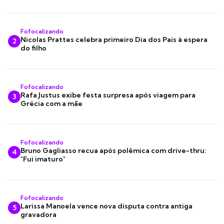
Fofocalizando
Nicolas Prattes celebra primeiro Dia dos Pais à espera
2
do filho
Fofocalizando
Rafa Justus exibe festa surpresa após viagem para
3
Grécia com a mãe
Fofocalizando
Bruno Gagliasso recua após polêmica com drive-thru:
4
"Fui imaturo"
Fofocalizando
Larissa Manoela vence nova disputa contra antiga
5
gravadora