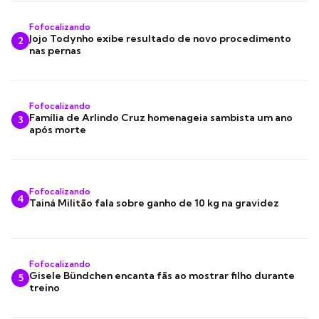
Fofocalizando
Jojo Todynho exibe resultado de novo procedimento
2
nas pernas
Fofocalizando
Família de Arlindo Cruz homenageia sambista um ano
3
após morte
Fofocalizando
4
Tainá Militão fala sobre ganho de 10 kg na gravidez
Fofocalizando
Gisele Bündchen encanta fãs ao mostrar filho durante
5
treino