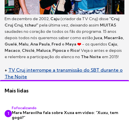
Em dezembro de 2002,
Caju
(criador da TV Cruj) disse "
Cruj
Cruj Cruj, tchau
!" pela última vez, deixando assim
MUITAS
saudades no coração de todos os fãs do programa. 15 anos
depois todos nós queremos saber como estão
Juca
,
Macarrão
,
Guelé
,
Malu
,
Ana Paula
,
Fred
e
Maya
❤️
- os queridos
Caju
,
Macaco
,
Chiclé
,
Maluca
,
Pipoca
e
Rico
! Veja o antes e depois
e relembre a participação do elenco no
The Noite
em 2015!
+
TV Cruj interrompe a transmissão do SBT durante o
The Noite
Mais lidas
Fofocalizando
Mara Maravilha fala sobre Xuxa em vídeo: "Xuxu, tem
1
gogó?"