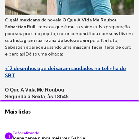
O
galã mexicano
da novela
O Que A Vida Me Roubou
,
Sebastian Rulli
, mostou que é muito vaidoso. Na preparação
para seu próximo pojeto, o ator compartilhou com suas fãs em
seu
Instagram
sua
rotina de beleza
para pele. Na foto,
Sebastian apareceu usando uma
máscara facial
feita de ouro
e pérolas! Dá só uma olhada:
+12 desenhos que deixaram saudades na telinha do
SBT
O Que A Vida Me Roubou
Segunda a Sexta, às 18h45
Mais lidas
Fofocalizando
1
Joana teme nunca mais ver Gabriel