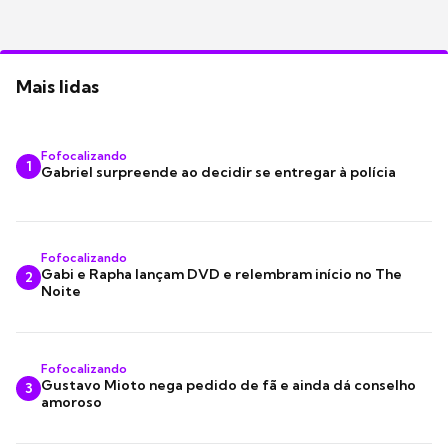
Mais lidas
Fofocalizando
1
Gabriel surpreende ao decidir se entregar à polícia
Fofocalizando
Gabi e Rapha lançam DVD e relembram início no The
2
Noite
Fofocalizando
Gustavo Mioto nega pedido de fã e ainda dá conselho
3
amoroso