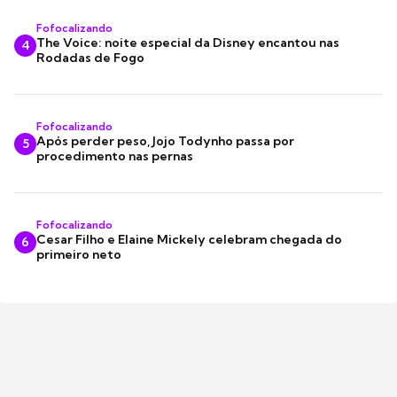
Fofocalizando
The Voice: noite especial da Disney encantou nas
4
Rodadas de Fogo
Fofocalizando
Após perder peso, Jojo Todynho passa por
5
procedimento nas pernas
Fofocalizando
Cesar Filho e Elaine Mickely celebram chegada do
6
primeiro neto