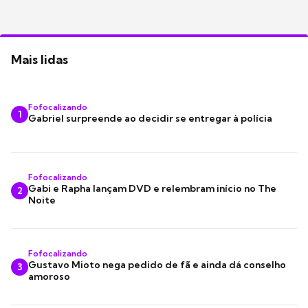
Mais lidas
Fofocalizando
1
Gabriel surpreende ao decidir se entregar à polícia
Fofocalizando
Gabi e Rapha lançam DVD e relembram início no The
2
Noite
Fofocalizando
Gustavo Mioto nega pedido de fã e ainda dá conselho
3
amoroso