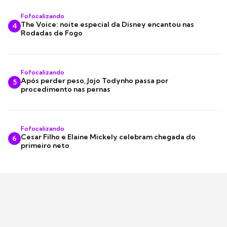
Fofocalizando
The Voice: noite especial da Disney encantou nas
4
Rodadas de Fogo
Fofocalizando
Após perder peso, Jojo Todynho passa por
5
procedimento nas pernas
Fofocalizando
Cesar Filho e Elaine Mickely celebram chegada do
6
primeiro neto