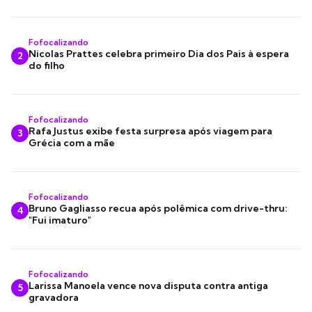
Fofocalizando
Nicolas Prattes celebra primeiro Dia dos Pais à espera
2
do filho
Fofocalizando
Rafa Justus exibe festa surpresa após viagem para
3
Grécia com a mãe
Fofocalizando
Bruno Gagliasso recua após polêmica com drive-thru:
4
"Fui imaturo"
Fofocalizando
Larissa Manoela vence nova disputa contra antiga
5
gravadora