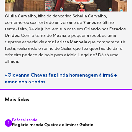
Giulia Carvalho
, filha da dançarina
Scheila Carvalho
,
comemorou sua festa de aniversário de
7 anos
na última
terça-feira, 04 de julho, em sua casa em
Orlando
nos
Estados
Unidos
. Com o tema de
Moana
, a pequena recebeu uma
surpresa especial da atriz
Larissa Manoela
que compareceu à
festa, realizando o sonho de Giulia, que fez questão de dar o
primeiro pedaço do bolo para a ídola. Legal né? Dá só uma
olhada:
+Giovanna Chaves faz linda homenagem à irmã e
emociona a todos
Mais lidas
Fofocalizando
1
Rogério manda Queiroz eliminar Gabriel