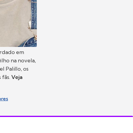
ardado em
 filho na novela,
 Palillo, os
 fãs.
Veja
ores