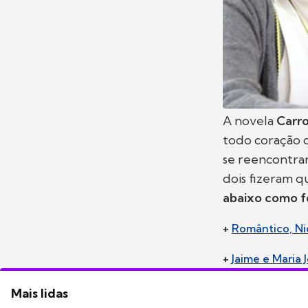
A novela
Carr
todo coração 
se reencontrar
dois fizeram q
abaixo como f
+
Romântico, Ni
+
Jaime e Maria
Mais lidas