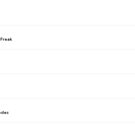
 Freak
edes