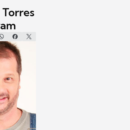
s Torres
ram