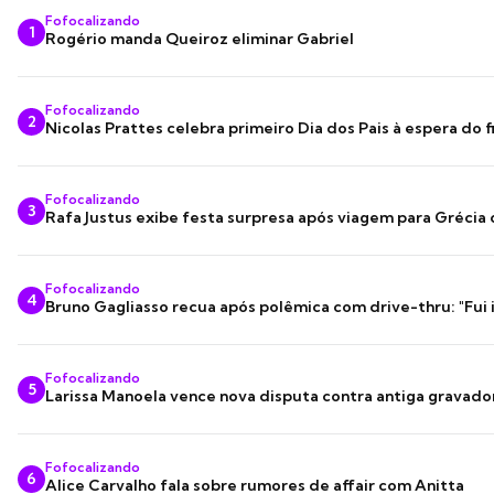
Fofocalizando
1
Rogério manda Queiroz eliminar Gabriel
Fofocalizando
2
Nicolas Prattes celebra primeiro Dia dos Pais à espera do f
Fofocalizando
3
Rafa Justus exibe festa surpresa após viagem para Grécia
Fofocalizando
4
Bruno Gagliasso recua após polêmica com drive-thru: "Fui
Fofocalizando
5
Larissa Manoela vence nova disputa contra antiga gravado
Fofocalizando
6
Alice Carvalho fala sobre rumores de affair com Anitta