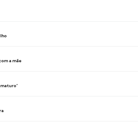
ilho
 com a mãe
 imaturo"
ra