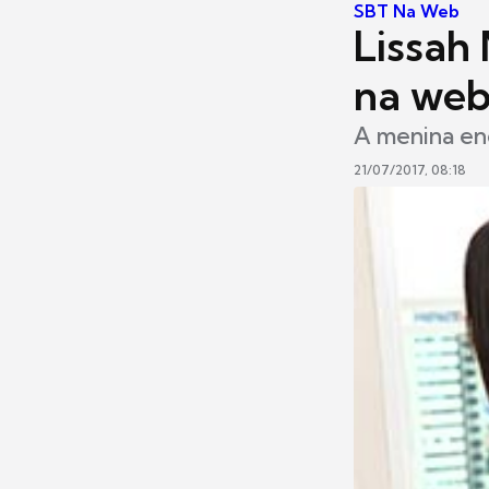
SBT Na Web
Lissah 
na web
A menina enc
21/07/2017, 08:18