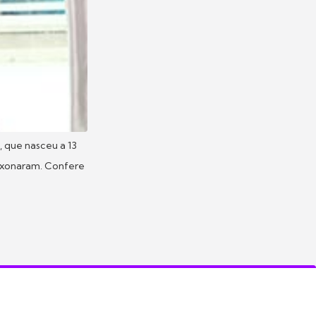
,
que nasceu a 13
paixonaram. Confere