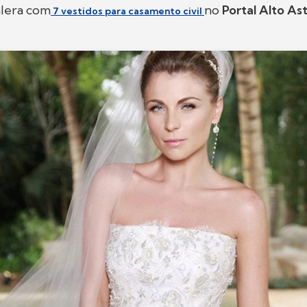
alera com
no
Portal Alto As
7 vestidos para casamento civil