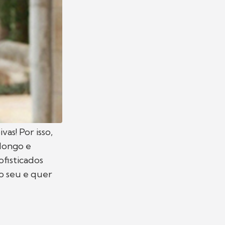
as! Por isso,
 longo e
fisticados
o seu e quer