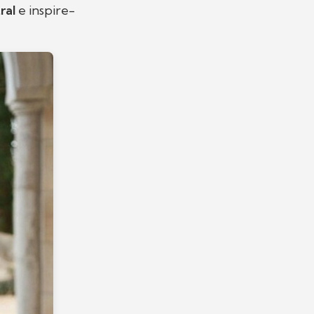
tral
e inspire-