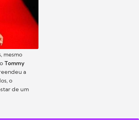
s, mesmo
do
Tommy
reendeu a
os, o
ostar de um