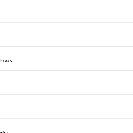
 Freak
edes