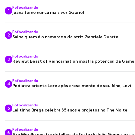
Fofocalizando
1
Joana teme nunca mais ver Gabriel
Fofocalizando
2
Saiba quem é o namorado da atriz Gabriela Duarte
Fofocalizando
3
Review: Beast of Reincarnation mostra potencial da Game
Fofocalizando
4
Pediatra orienta Lore após crescimento de seu filho, Levi
Fofocalizando
5
Lailtinho Brega celebra 35 anos e projetos no The Noite
Fofocalizando
6
Ary Mirelle mostra detalhes da festa de João Gomes nas r