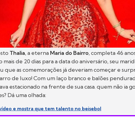
osto
Thalia
, a eterna
Maria do Bairro
, completa 46 ano
 mais de 20 dias para a data do aniversário, seu mari
u que as comemorações já deveriam começar e surp
carro de luxo! Com um laço branco e balões pendurad
va estacionado na frente de sua casa. quem não ia g
es? Dá uma olhada:
 vídeo e mostra que tem talento no beisebol