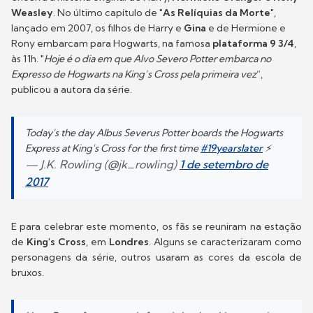
Weasley
. No último capítulo de "
As Relíquias da Morte
",
lançado em 2007, os filhos de Harry e
Gina
e de Hermione e
Rony embarcam para Hogwarts, na famosa
plataforma 9 3/4
,
às 11h. "
Hoje é o dia em que Alvo Severo Potter embarca no
Expresso de Hogwarts na King’s Cross pela primeira vez
”,
publicou a autora da série.
Today's the day Albus Severus Potter boards the Hogwarts
Express at King's Cross for the first time
#19yearslater
⚡️
— J.K. Rowling (@jk_rowling)
1 de setembro de
2017
E para celebrar este momento, os fãs se reuniram na estação
de
King's Cross
, em
Londres
. Alguns se caracterizaram como
personagens da série, outros usaram as cores da escola de
bruxos.