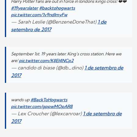
Harry Potter fans are out in force in londons kings cross! ❤️❤️
#19yearslater
#backtohogwarts
pic.twitter.com/1v9ndImyFw
— Sarah Leslie (@BenzeneDoneThat)
1 de
setembro de 2017
September 1st. 19 years later. King's cross station. Here we
are!
pic.twitter.com/KIJEl4NCp2
— candido di biase (@db_dino)
1 de setembro de
2017
wands up
#BackToHogwarts
pic.twitter.com/gppwMOpAR8
— Lex Croucher (@lexcanroar)
1 de setembro de
2017