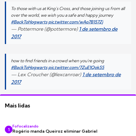
To those with us at King's Cross, and those joining us from all
over the world, we wish you a safe and happy journey
#BackToHogwarts
pic.twitter.com/wAo7B157Zj
— Pottermore (@pottermore)
1 de setembro de
2017
how to find friends in a crowd when you're going
#BackToHogwarts
pic.twitter.com/7ZuE1Qok55
— Lex Croucher (@lexcanroar)
1 de setembro de
2017
Mais lidas
Fofocalizando
1
Rogério manda Queiroz eliminar Gabriel