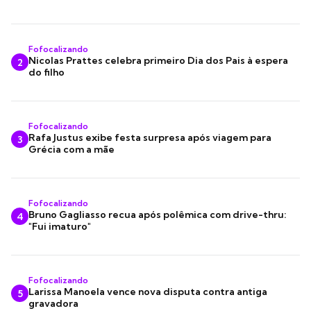
Fofocalizando
Nicolas Prattes celebra primeiro Dia dos Pais à espera
2
do filho
Fofocalizando
Rafa Justus exibe festa surpresa após viagem para
3
Grécia com a mãe
Fofocalizando
Bruno Gagliasso recua após polêmica com drive-thru:
4
"Fui imaturo"
Fofocalizando
Larissa Manoela vence nova disputa contra antiga
5
gravadora