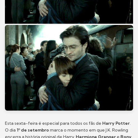
Esta sexta-feira é especial para todos os fãs de
Harry Potter
.
O dia
1º de setembro
marca o momento em que J.K. Rowling
encerra a história original de Harry,
Hermione Granger
e
Rony