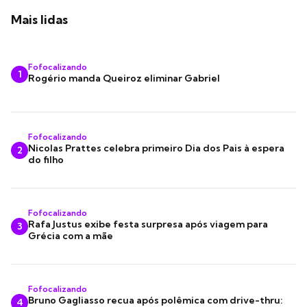
Mais lidas
Fofocalizando
1
Rogério manda Queiroz eliminar Gabriel
Fofocalizando
Nicolas Prattes celebra primeiro Dia dos Pais à espera
2
do filho
Fofocalizando
Rafa Justus exibe festa surpresa após viagem para
3
Grécia com a mãe
Fofocalizando
Bruno Gagliasso recua após polêmica com drive-thru:
4