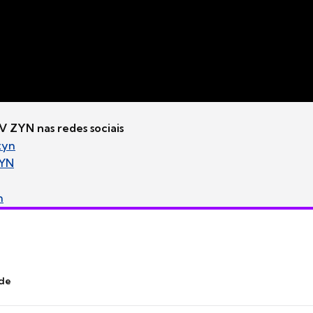
 ZYN nas redes sociais
zyn
YN
n
nde