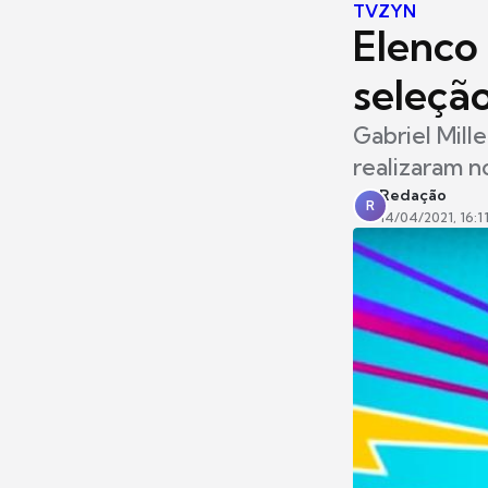
TVZYN
Elenco
seleçã
Gabriel Mill
realizaram n
Redação
R
14/04/2021, 16:1