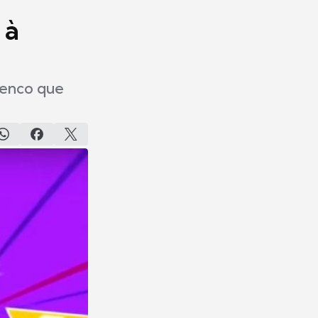
 à
elenco que