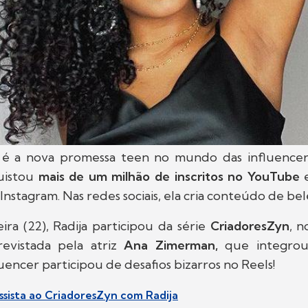
é a nova promessa teen no mundo das influencers
quistou
mais de um milhão de inscritos no YouTube
nstagram. Nas redes sociais, ela cria conteúdo de bele
ira (22), Radija participou da série
CriadoresZyn
, n
evistada pela atriz
Ana Zimerman,
que integrou
luencer participou de desafios bizarros no Reels!
assista ao CriadoresZyn com Radija