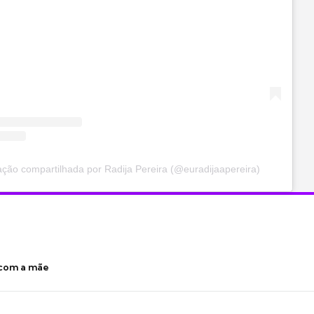
ção compartilhada por Radija Pereira (@euradijaapereira)
 com a mãe