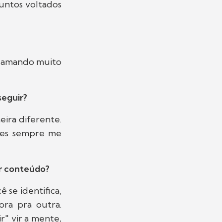
suntos voltados
tô amando muito
seguir?
eira diferente.
eles sempre me
r conteúdo?
 se identifica,
ora pra outra.
r" vir a mente,