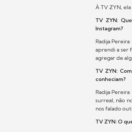
À TV ZYN, ela c
TV ZYN: Quem
Instagram?
Radija Pereira
aprendi a ser 
agregar de al
TV ZYN: Como
conheciam?
Radija Pereira
surreal, não n
nos falado out
TV ZYN: O que