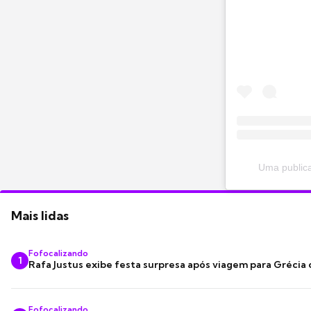
Uma publica
Mais lidas
Fofocalizando
1
Rafa Justus exibe festa surpresa após viagem para Grécia
Fofocalizando