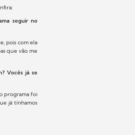
nfira:
ama seguir no
e, pois com ela
soas que vão me
? Vocês já se
do programa foi
que já tínhamos