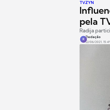
TVZYN
Influen
pela T
Radija parti
Redação
R
22/06/2021, 15:4