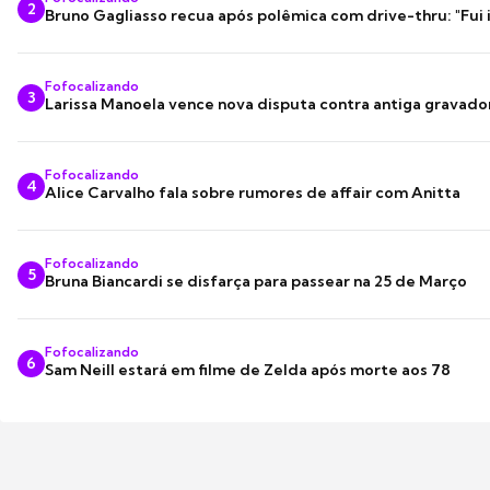
2
Bruno Gagliasso recua após polêmica com drive-thru: "Fui
Fofocalizando
3
Larissa Manoela vence nova disputa contra antiga gravado
Fofocalizando
4
Alice Carvalho fala sobre rumores de affair com Anitta
Fofocalizando
5
Bruna Biancardi se disfarça para passear na 25 de Março
Fofocalizando
6
Sam Neill estará em filme de Zelda após morte aos 78