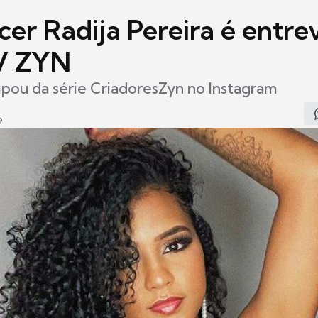
cer Radija Pereira é entre
V ZYN
cipou da série CriadoresZyn no Instagram
9