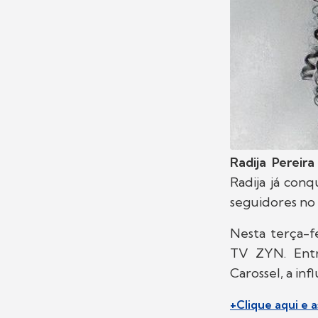
Radija Pereira
Radija já con
seguidores no I
Nesta terça-fe
TV ZYN. Entr
Carossel, a inf
+Clique aqui e 