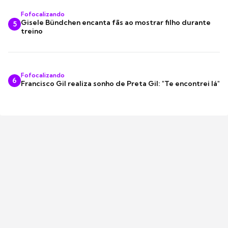
Fofocalizando
Gisele Bündchen encanta fãs ao mostrar filho durante
5
treino
Fofocalizando
6
Francisco Gil realiza sonho de Preta Gil: "Te encontrei lá"