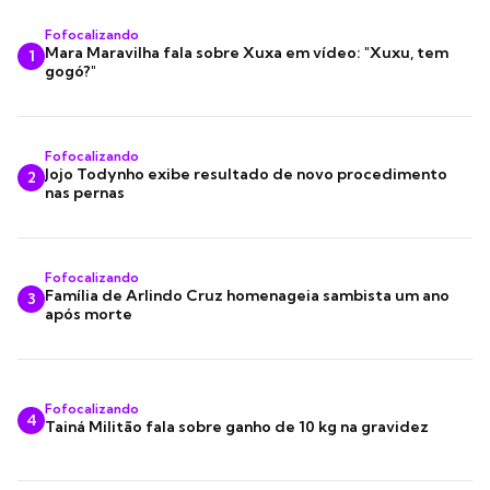
Fofocalizando
Mara Maravilha fala sobre Xuxa em vídeo: "Xuxu, tem
1
gogó?"
Fofocalizando
Jojo Todynho exibe resultado de novo procedimento
2
nas pernas
Fofocalizando
Família de Arlindo Cruz homenageia sambista um ano
3
após morte
Fofocalizando
4
Tainá Militão fala sobre ganho de 10 kg na gravidez